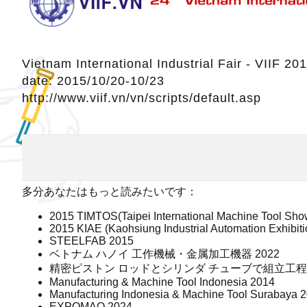
Vietnam International Industrial Fair - VIIF 20
date: 2015/10/20-10/23
http://www.viif.vn/vn/scripts/default.asp
多分あなたはもっと読みたいです：
2015 TIMTOS(Taipei International Machine Tool Sho
2015 KIAE (Kaohsiung Industrial Automation Exhibiti
STEELFAB 2015
ベトナム ハノイ 工作機械・金属加工機器 2022
精密ピストン ロッドとシリンダ チューブで組立工程の
Manufacturing & Machine Tool Indonesia 2014
Manufacturing Indonesia & Machine Tool Surabaya 
EXPOMAQ 2024