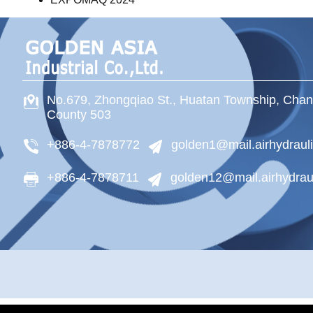
No.679, Zhongqiao St.,
Huatan Township,
Chan
County
503
+886-4-7878772
golden1@mail.airhydraul
+886-4-7878711
golden12@mail.airhydrau