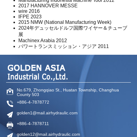
Manufacturing Indonesia Machine Tool 2012
2017 HANNOVER MESSE
wire 2016
IFPE 2023
2015 NMW (National Manufacturing Week)
2024年デュッセルドルフ国際ワイヤー＆チューブ
展
Machinex Arabia 2012
パワートランスミッション・アジア 2011
No.679, Zhongqiao St.,
Huatan Township,
Changhua
County
503
+886-4-7878772
golden1@mail.airhydraulic.com
+886-4-7878711
golden12@mail.airhydraulic.com