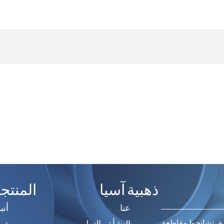
ذهبية آسيا
المنتج
عنا
أنب
النشأة والتطور
ذر