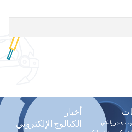
ات
أخبار
الكتالوج الإلكتروني
وب هيدروليكي
اع مكبس هيدروليكي