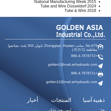
National Manufacturing Week 2015
Tube and Wire Düsseldorf 2024
2018 Tube & Wire
No.679، سانت Zhongqiao،
Huatan تايوان
503 بلدة، تشانجوا
مقاطعة
(R.O.C.)
+886-4-7878772
golden1@mail.airhydraulic.com
+886-4-7878711
golden12@mail.airhydraulic.com
ذهبية آسيا
المنتجات
أخبار
عنا
أنبوب هيدروليكي