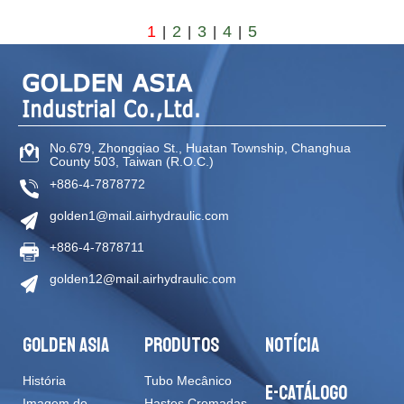
1
2
3
4
5
|
|
|
|
No.679, Zhongqiao St
.,
Huatan Township
,
Changhua
County
503
,
Taiwan (R.O.C.)
+886-4-7878772
golden1@mail.airhydraulic.com
+886-4-7878711
golden12@mail.airhydraulic.com
GOLDEN ASIA
PRODUTOS
NOTÍCIA
História
Tubo Mecânico
E-CATÁLOGO
Imagem do
Hastes Cromadas