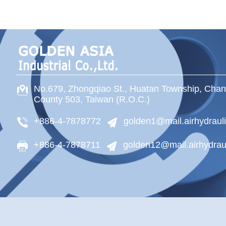
No.679, Zhongqiao St
.,
Huatan Township
,
Chan
County
503
,
Taiwan (R.O.C.)
+886-4-7878772
golden1@mail.airhydraul
+886-4-7878711
golden12@mail.airhydrau