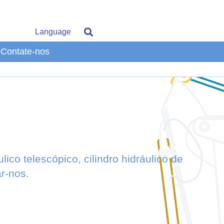
Language
Contate-nos
lico telescópico, cilindro hidráulico de
r-nos.