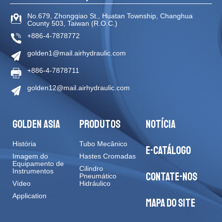
No.679, Zhongqiao St
.,
Huatan Township
,
Changhua
County
503
,
Taiwan (R.O.C.)
+886-4-7878772
golden1@mail.airhydraulic.com
+886-4-7878711
golden12@mail.airhydraulic.com
GOLDEN ASIA
PRODUTOS
NOTÍCIA
História
Tubo Mecânico
E-CATÁLOGO
Imagem do
Hastes Cromadas
Equipamento de
Cilindro
Instrumentos
CONTATE-NOS
Pneumático
Vídeo
Hidráulico
Application
MAPA DO SITE