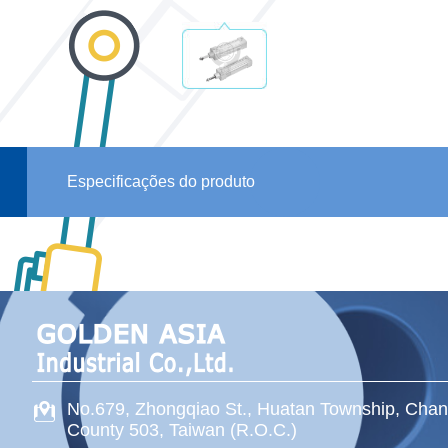
Especificações do produto
No.679, Zhongqiao St
.,
Huatan Township
,
Chan
County
503
,
Taiwan (R.O.C.)