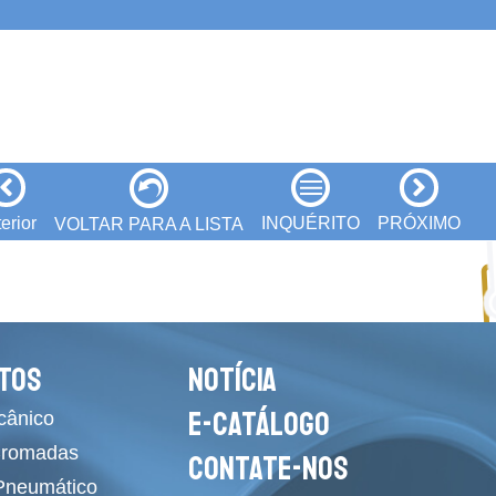
erior
INQUÉRITO
PRÓXIMO
VOLTAR PARA A LISTA
TOS
NOTÍCIA
E-CATÁLOGO
cânico
Cromadas
CONTATE-NOS
 Pneumático