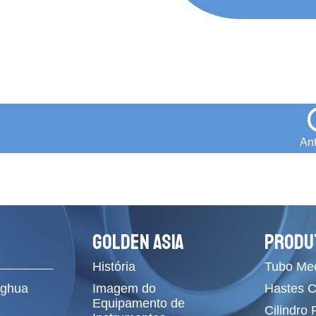
Ant
GOLDEN ASIA
PRODU
História
Tubo Me
ghua
Imagem do
Hastes 
Equipamento de
Cilindro