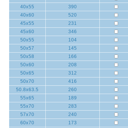
40x55
390
40x60
520
45x55
231
45x60
346
50x55
104
50x57
145
50x58
166
50x60
208
50x65
312
50x70
416
50.8x63.5
260
55x65
189
55x70
283
57x70
240
60x70
173