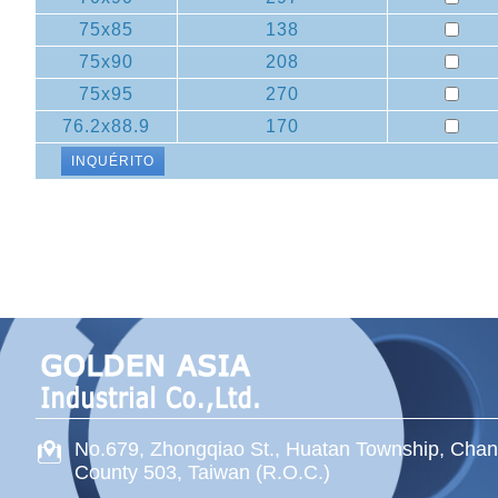
75x85
138
75x90
208
75x95
270
76.2x88.9
170
INQUÉRITO
No.679, Zhongqiao St
.,
Huatan Township
,
Chan
County
503
,
Taiwan (R.O.C.)