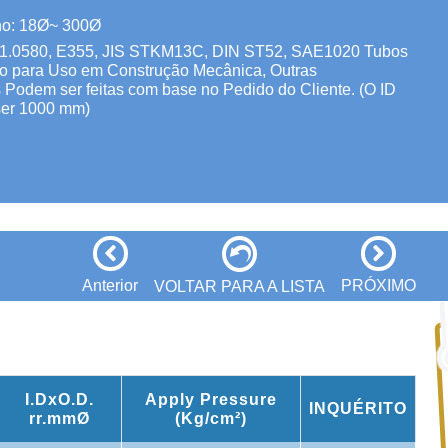
rno: 18Ø~ 300Ø
EN 1.0580, E355, JIS STKM13C, DIN ST52, SAE1020 Tubos
o para Uso em Construção Mecânica, Outras
 Podem ser feitas com base no Pedido do Cliente. (O ID
er 1000 mm)
Anterior
PRÓXIMO
VOLTAR PARA A LISTA
I.DxO.D.
Apply Pressure
INQUÉRITO
rr.mmØ
(Kg/cm²)