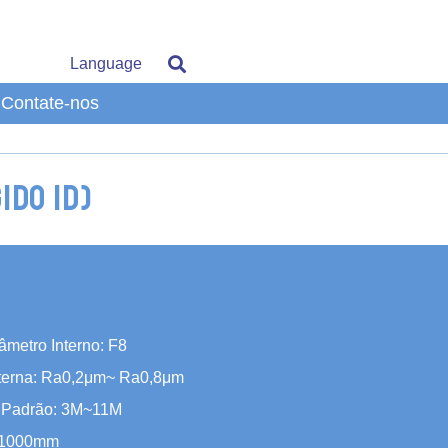
Language
Contate-nos
ido ID)
âmetro Interno: F8
terna: Ra0,2μm~ Ra0,8μm
 Padrão: 3M~11M
2/1000mm