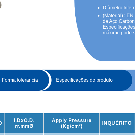
Diâmetro Inte
(Material) : 
de Aço Carbon
Especificações
máximo pode s
Forma tolerância
Especificações do produto
I.DxO.D.
Apply Pressure
O
INQUÉRITO
rr.mmØ
(Kg/cm²)