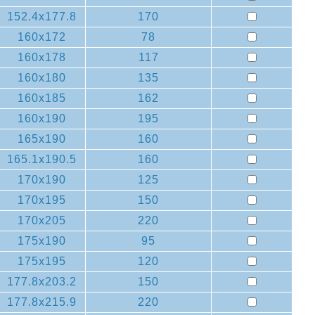
152.4x177.8
170
160x172
78
160x178
117
160x180
135
160x185
162
160x190
195
165x190
160
165.1x190.5
160
170x190
125
170x195
150
170x205
220
175x190
95
175x195
120
177.8x203.2
150
177.8x215.9
220