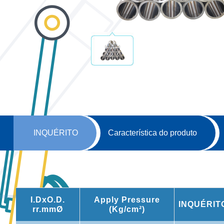
INQUÉRITO
Característica do produto
I.DxO.D.
Apply Pressure
INQUÉRIT
rr.mmØ
(Kg/cm²)