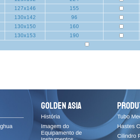
127x146
155
130x142
96
130x150
160
130x153
190
GOLDEN ASIA
PRODU
História
Tubo Me
ghua
Imagem do
Hastes 
Equipamento de
Cilindro
Instrumentos