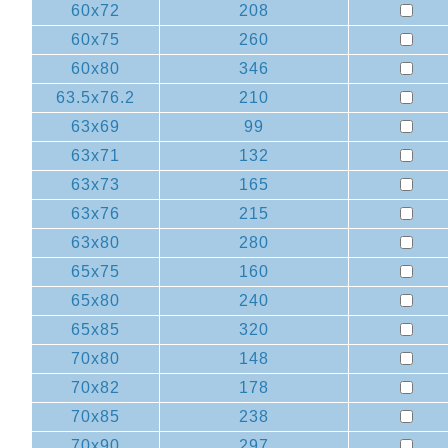
60x72
208
60x75
260
60x80
346
63.5x76.2
210
63x69
99
63x71
132
63x73
165
63x76
215
63x80
280
65x75
160
65x80
240
65x85
320
70x80
148
70x82
178
70x85
238
70x90
297