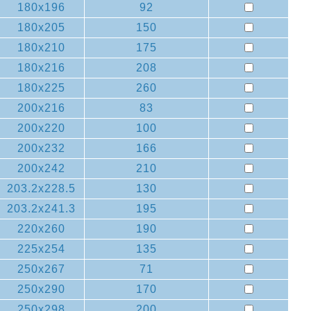
180x196
92
180x205
150
180x210
175
180x216
208
180x225
260
200x216
83
200x220
100
200x232
166
200x242
210
203.2x228.5
130
203.2x241.3
195
220x260
190
225x254
135
250x267
71
250x290
170
250x298
200