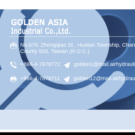
No.679, Zhongqiao St
.,
Huatan Township
,
Chan
County
503
,
Taiwan (R.O.C.)
+886-4-7878772
golden1@mail.airhydraul
+886-4-7878711
golden12@mail.airhydrau