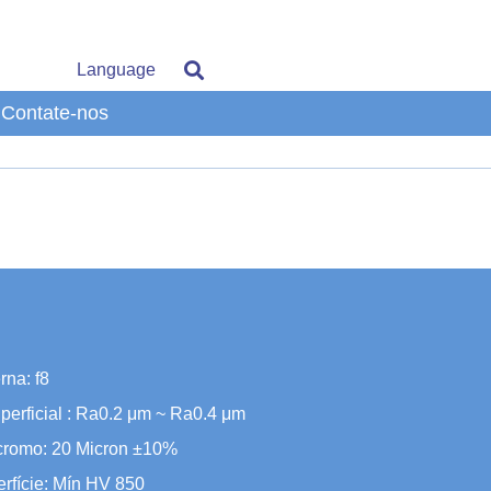
Language
Contate-nos
rna: f8
erficial : Ra0.2 μm ~ Ra0.4 μm
cromo: 20 Micron ±10%
rfície: Mín HV 850