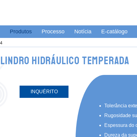
Produtos
Processo
Notícia
E-catálogo
o4
ilindro hidráulico temperada
INQUÉRITO
Tolerância exte
Rugosidade sup
Espessura do 
Dureza da supe