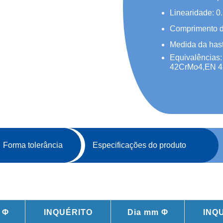
Linearidade: 
Comprimento d
Medida da has
Equivalências
42CrMo4,EN 
Forma tolerância
Especificações do produto
 Φ
INQUÉRITO
Dia mm Φ
INQ