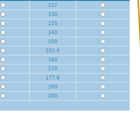
127
130
135
140
150
152.4
160
170
177.8
180
200