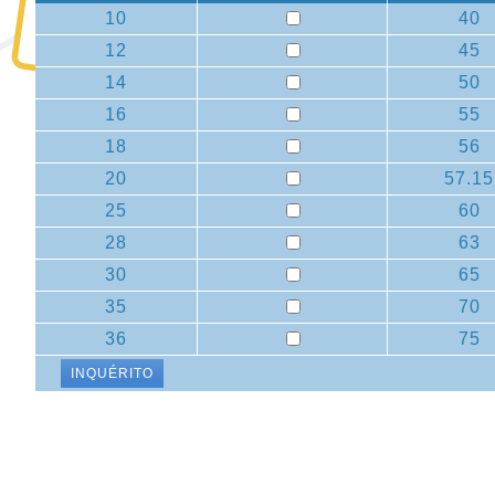
10
40
12
45
14
50
16
55
18
56
20
57.15
25
60
28
63
30
65
35
70
36
75
INQUÉRITO