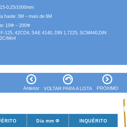
0.15-0.25/1000mm
a haste: 3M ~ mais de 6M
te: 10Φ ~ 200Φ
: F-125, 42CD4, SAE 4140, DIN 1.7225, SCM440,DIN
42CrMo4
Anterior
PRÓXIMO
VOLTAR PARA A LISTA
UÉRITO
Dia mm Φ
INQUÉRITO