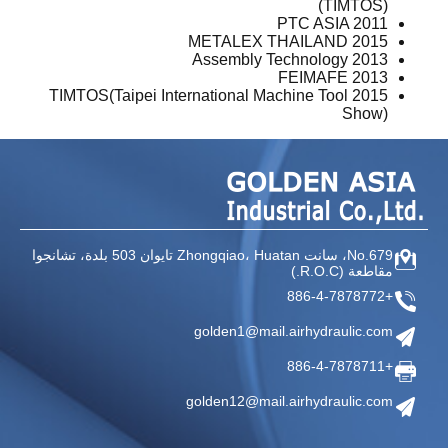
(TIMTOS)
PTC ASIA 2011
METALEX THAILAND 2015
Assembly Technology 2013
FEIMAFE 2013
2015 TIMTOS(Taipei International Machine Tool
Show)
No.679، سانت Zhongqiao،
Huatan تايوان
503 بلدة، تشانجوا
مقاطعة
(R.O.C.)
+886-4-7878772
golden1@mail.airhydraulic.com
+886-4-7878711
golden12@mail.airhydraulic.com