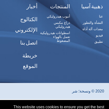
ذهبية آسيا
المنتجات
أخبار
عنا
أنبوب هيدروليكي
الكتالوج
النشأة والتطور
ذراع مكبس
هيدروليكي
الإلكتروني
معدات آلة أداة
اسطوانات هيدروليكية
فيديو
تعمل بالهواء
المضغوط
اتصل بنا
تطبيق
خريطة
الموقع
2020 © ونسخة؛ شر
This website uses cookies to ensure you get the best