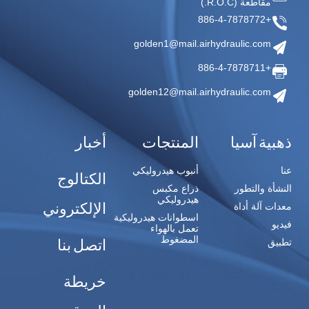
مقاطعة
(R.O.C.)
+886-4-7878772
golden1@mail.airhydraulic.com
+886-4-7878711
golden12@mail.airhydraulic.com
ذهبية آسيا
المنتجات
أخبار
عنا
أنبوب هيدروليكي
الكتالوج
النشأة والتطور
ذراع مكبس
هيدروليكي
الإلكتروني
معدات آلة أداة
اسطوانات هيدروليكية
فيديو
تعمل بالهواء
المضغوط
اتصل بنا
تطبيق
خريطة