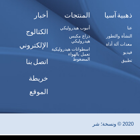
ذهبية آسيا
المنتجات
أخبار
عنا
أنبوب هيدروليكي
الكتالوج
النشأة والتطور
ذراع مكبس
هيدروليكي
الإلكتروني
معدات آلة أداة
اسطوانات هيدروليكية
فيديو
تعمل بالهواء
المضغوط
اتصل بنا
تطبيق
خريطة
الموقع
2020 © ونسخة؛ شر