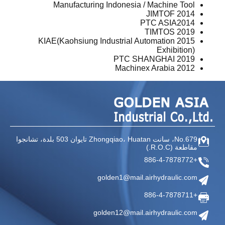
Manufacturing Indonesia / Machine Tool
JIMTOF 2014
PTC ASIA2014
TIMTOS 2019
2015 KIAE(Kaohsiung Industrial Automation
Exhibition)
PTC SHANGHAI 2019
Machinex Arabia 2012
No.679، سانت Zhongqiao،
Huatan تايوان
503 بلدة، تشانجوا
مقاطعة
(R.O.C.)
+886-4-7878772
golden1@mail.airhydraulic.com
+886-4-7878711
golden12@mail.airhydraulic.com