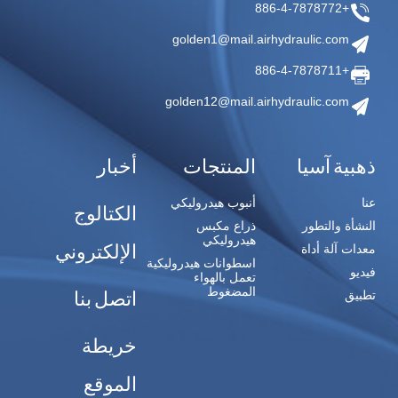
+886-4-7878772
golden1@mail.airhydraulic.com
+886-4-7878711
golden12@mail.airhydraulic.com
ذهبية آسيا
المنتجات
أخبار
عنا
أنبوب هيدروليكي
الكتالوج
النشأة والتطور
ذراع مكبس
هيدروليكي
الإلكتروني
معدات آلة أداة
اسطوانات هيدروليكية
فيديو
تعمل بالهواء
المضغوط
اتصل بنا
تطبيق
خريطة
الموقع